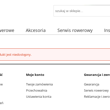
owerowe
Akcesoria
Serwis rowerowy
In
ukt jest niedostępny.
ść
Moje konto
Gwarancja i zwr
ów
Twoje zamówienia
Gwarancja
Przechowalnia
Serwis rowerowy
Ustawienia konta
Reklamacje i zwro
ień