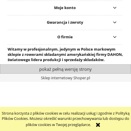
Moje konto
Gwarancja i zwroty
O firmie
Witamy w profesjonalnym, jedynym w Polsce markowym
sklepie z rowerami składanymi amerykańskiej firmy DAHON,
światowego lidera produkcji i sprzedaży składaków.
pokaż pełną wersję strony
Sklep internetowy Shoper.pl
Strona korzysta z plików cookies w celu realizacji usług i zgodnie z Polityką
Plików Cookies. Możesz określić warunki przechowywania lub dostępu do
plików cookies w Twojej przeglądarce.